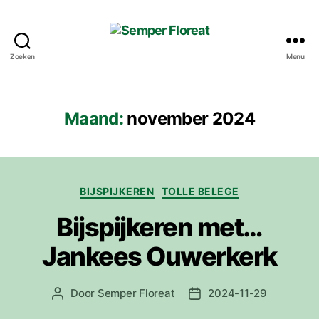
Zoeken
Menu
Semper
Floreat
Maand:
november 2024
Categorieën
BIJSPIJKEREN
TOLLE BELEGE
Bijspijkeren met…
Jankees Ouwerkerk
Door
Semper Floreat
2024-11-29
Berichtauteur
Berichtdatum