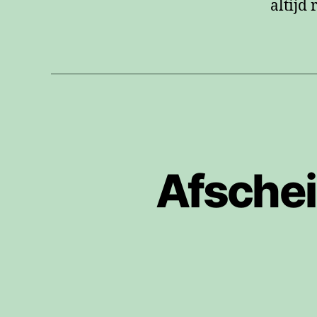
altijd
Afschei