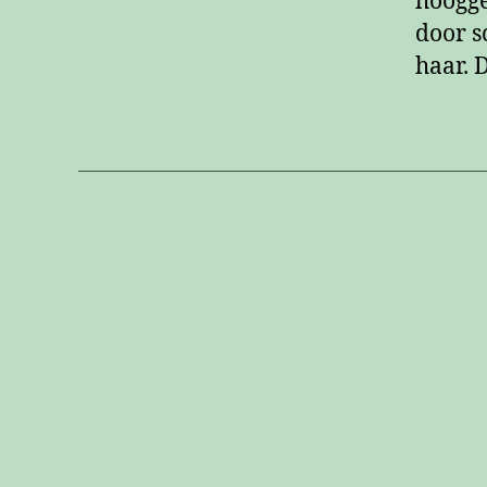
hoogge
door s
haar. 