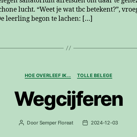
legen sanatorium afreisden om daar te gene
chone lucht. “Weet je wat tbc betekent?”, vroe
De leerling begon te lachen: […]
Categorieën
HOE OVERLEEF IK...
TOLLE BELEGE
Wegcijferen
Door
Semper Floreat
2024-12-03
Berichtauteur
Berichtdatum