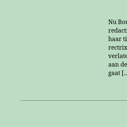
Nu Bou
redact
haar ti
rectri
verlat
aan de
gaat [