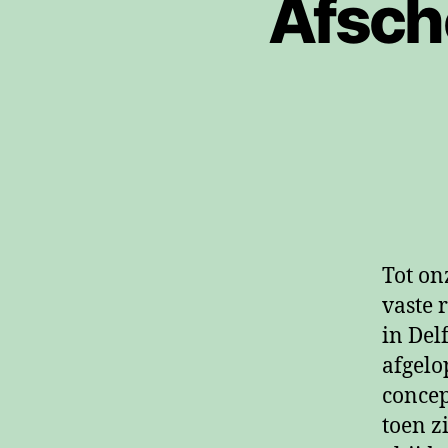
Afsch
Tot on
vaste 
in Del
afgelo
concep
toen z