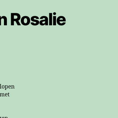
n Rosalie
elopen
 met