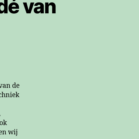
dé van
 van de
echniek
,
Ook
en wij