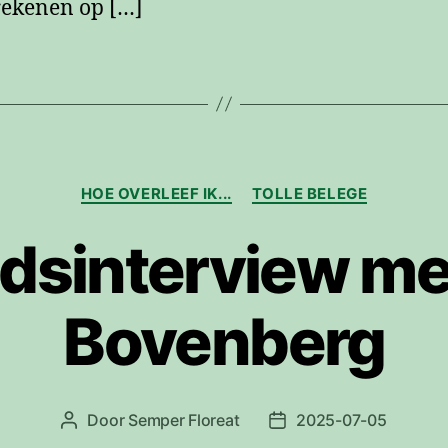
 rekenen op […]
Categorieën
HOE OVERLEEF IK...
TOLLE BELEGE
dsinterview met
Bovenberg
Door
Semper Floreat
2025-07-05
Berichtauteur
Berichtdatum