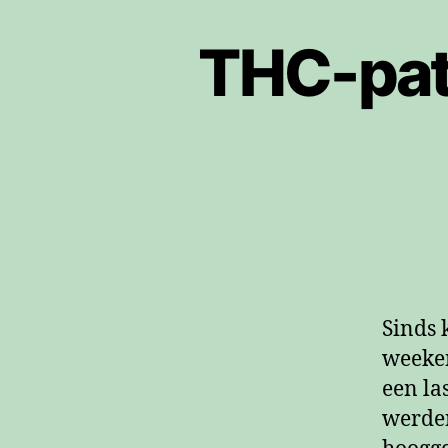
THC-pati
Sinds 
weeken
een la
werden