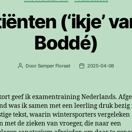
ënten (‘ikje’ va
Boddé)
Door
Semper Floreat
2025-04-08
Berichtauteur
Berichtdatum
kort geef ik examentraining Nederlands. Afg
d was ik samen met een leerling druk bezig
stige tekst, waarin wintersporters vergeleken
 met de zieken van vroeger, die naar een