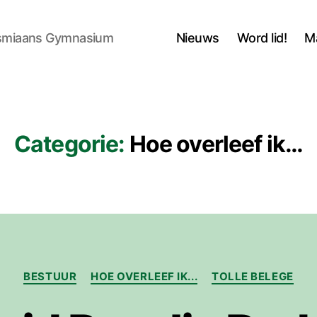
asmiaans Gymnasium
Nieuws
Word lid!
M
Categorie:
Hoe overleef ik…
Categorieën
BESTUUR
HOE OVERLEEF IK...
TOLLE BELEGE