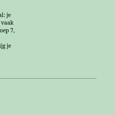
l: je
, vaak
roep 7,
jg je