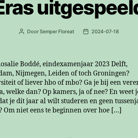
Eras uitgespeel
Door
Semper Floreat
2024-07-18
Berichtauteur
Berichtdatum
osalie Boddé, eindexamenjaar 2023 Delft,
dam, Nijmegen, Leiden of toch Groningen?
siteit of liever hbo of mbo? Ga je bij een vere
ja, welke dan? Op kamers, ja of nee? En weet j
dat je dit jaar al wilt studeren en geen tussenj
 Om niet eens te beginnen over hoe […]