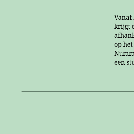
Vanaf 
krijgt
afhanke
op het
Nummer
een st