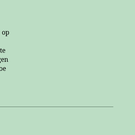
n op
te
gen
oe